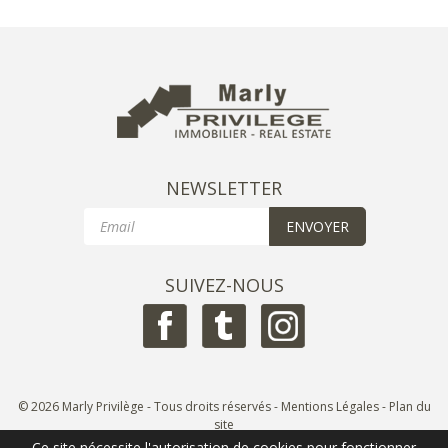
NEWSLETTER
Email
ENVOYER
SUIVEZ-NOUS
© 2026 Marly Privilège - Tous droits réservés -
Mentions Légales
-
Plan du
site
Réalisation
SD Conseils
Ce site nécessite l'autorisation de cookies pour fonctionner