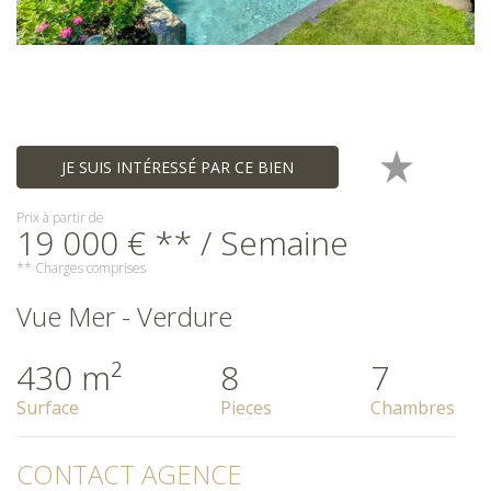
JE SUIS INTÉRESSÉ PAR CE BIEN
Prix à partir de
19 000 € ** / Semaine
** Charges comprises
Vue Mer - Verdure
430 m²
8
7
Surface
Pieces
Chambres
CONTACT AGENCE