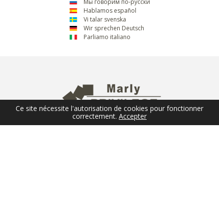
Мы говорим по-русски
Hablamos español
Vi talar svenska
Wir sprechen Deutsch
Parliamo italiano
Ce site nécessite l'autorisation de cookies pour fonctionner
correctement.
Accepter
NEWSLETTER
Email
ENVOYER
SUIVEZ-NOUS