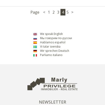
Page
<
1
2
3
4
5
>
We speak English
Мы говорим по-русски
Hablamos español
Vi talar svenska
Wir sprechen Deutsch
Parliamo italiano
NEWSLETTER