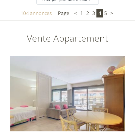
104 annonces
Page
<
1
2
3
4
5
>
Vente Appartement