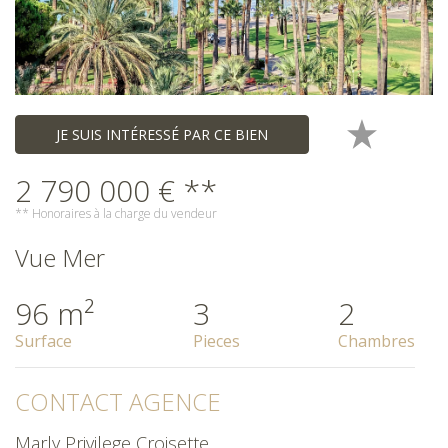
JE SUIS INTÉRESSÉ PAR CE BIEN
2 790 000 € **
** Honoraires à la charge du vendeur
Vue Mer
96 m²
3
2
Surface
Pieces
Chambres
CONTACT AGENCE
Marly Privilege Croisette