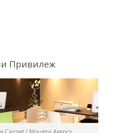
рли Привилеж
Le Cannet / Mougins Agency