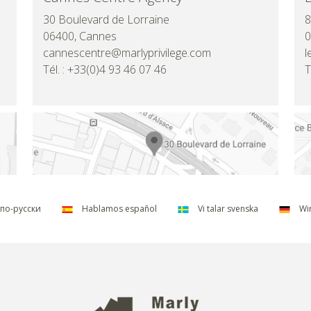
30 Boulevard de Lorraine
8
06400, Cannes
0
cannescentre@marlyprivilege.com
l
Tél. : +33(0)4 93 46 07 46
T
по-русски
Hablamos español
Vi talar svenska
Wir