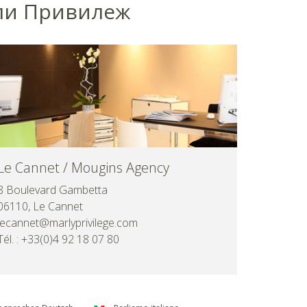
рли Привилеж
Le Cannet / Mougins Agency
8 Boulevard Gambetta
06110, Le Cannet
lecannet@marlyprivilege.com
Tél. : +33(0)4 92 18 07 80