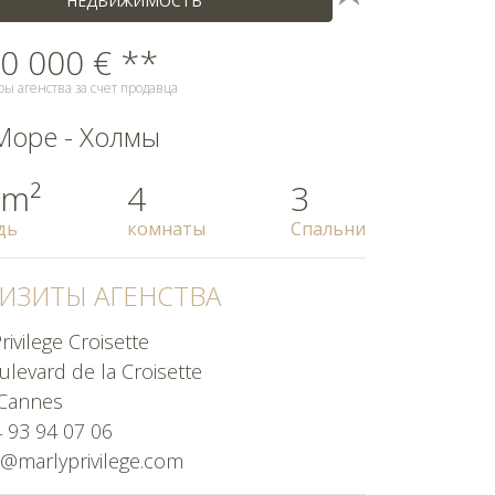
НЕДВИЖИМОСТЬ
0 000 € **
ры агенства за счет продавца
Море - Холмы
 m²
4
3
дь
комнаты
Спальни
ИЗИТЫ АГЕНСТВА
rivilege Croisette
levard de la Croisette
Cannes
4 93 94 07 06
@marlyprivilege.com