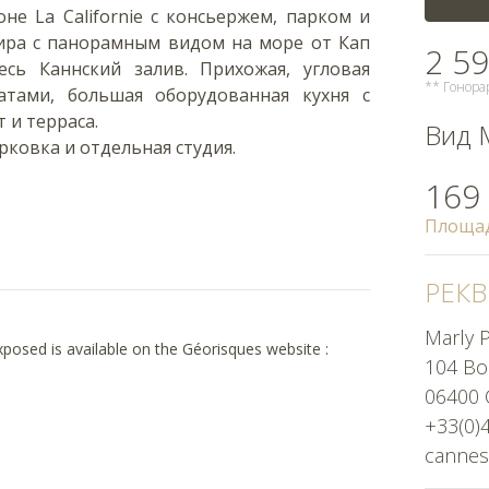
е La Californie с консьержем, парком и
тира с панорамным видом на море от Кап
2 59
сь Каннский залив. Прихожая, угловая
** Гонора
атами, большая оборудованная кухня с
 и терраса.
Вид 
рковка и отдельная студия.
169
Площа
РЕКВ
Marly P
exposed is available on the Géorisques website :
104 Bou
06400 
+33(0)
cannes