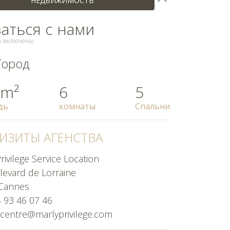
НЕДВИЖИМОСТЬ
заться с нами
ды включены
Город
 m²
6
5
дь
комнаты
Спальни
ИЗИТЫ АГЕНСТВА
rivilege Service Location
levard de Lorraine
Cannes
4 93 46 07 46
centre@marlyprivilege.com