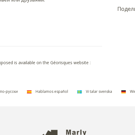
Подел
exposed is available on the Géorisques website :
по-русски
Hablamos español
Vi talar svenska
Wir