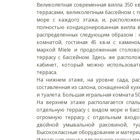
Великолепная современная вилла 350 кв.
террасами, великолепным бассейном с 
море с каждого этажа, и, расположен
полностью кондицонированная вилла вк
распределенных следующим образом : н
комнатой, гостиная 45 кв.м с камином
маркой Miele и продолженная столово
террасу с бассейном. Здесь же располо
кабинет, который можно использоват
терраса.
На нижнем этаже, на уровне сада, рас
составленная из салона, оснащенной кухн
и туалета. Большая игральная комната 50
На верхнем этаже располагается спал
отдельную террасу с видом море и бассе
огромную террасу с отдельным входо
двойной умывальной раковиной, ту
Высококлассные оборудование и матери
Идеальная аренда для летнего сезона се