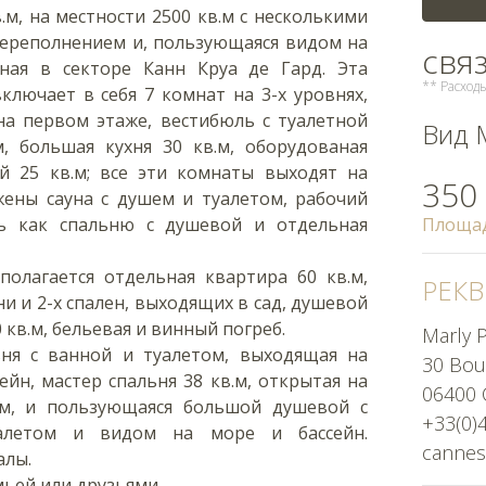
м, на местности 2500 кв.м с несколькими
переполнением и, пользующаяся видом на
свя
ная в секторе Канн Круа де Гард. Эта
** Расхо
лючает в себя 7 комнат на 3-х уровнях,
а первом этаже, вестибюль с туалетной
Вид 
, большая кухня 30 кв.м, оборудованая
й 25 кв.м; все эти комнаты выходят на
350
жены сауна с душем и туалетом, рабочий
ь как спальню с душевой и отдельная
Площа
полагается отдельная квартира 60 кв.м,
РЕКВ
и и 2-х спален, выходящих в сад, душевой
 кв.м, бельевая и винный погреб.
Marly P
ьня с ванной и туалетом, выходящая на
30 Bou
йн, мастер спальня 38 кв.м, открытая на
06400 
м, и пользующаяся большой душевой с
+33(0)
алетом и видом на море и бассейн.
cannes
алы.
мьей или друзьями.