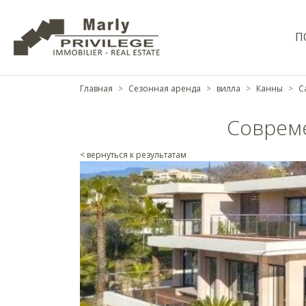
П
Главная
Сезонная аренда
вилла
Канны
C
Совреме
< вернуться к результатам