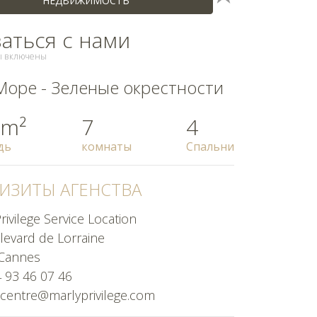
НЕДВИЖИМОСТЬ
заться с нами
ды включены
Море - Зеленые окрестности
 m²
7
4
дь
комнаты
Спальни
ИЗИТЫ АГЕНСТВА
rivilege Service Location
levard de Lorraine
Cannes
4 93 46 07 46
centre@marlyprivilege.com