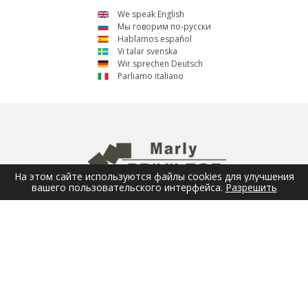
We speak English
Мы говорим по-русски
Hablamos español
Vi talar svenska
Wir sprechen Deutsch
Parliamo italiano
На этом сайте используются файлы cookies для улучшения
вашего пользовательского интерфейса.
Разрешить
ИНФ. БЮЛЛЕТЕНЬ
Email
ОТПРАВИТЬ
СЛЕДИТЕ ЗА НАШИМИ НОВОСТЯМИ